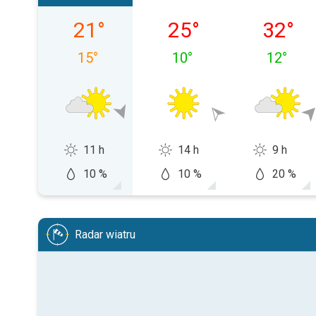
sobota, 08.08
niedziela, 09.08
poniedzi
21
°
25
°
32
°
15
°
10
°
12
°
11 h
14 h
9 h
10 %
10 %
20 %
Radar wiatru