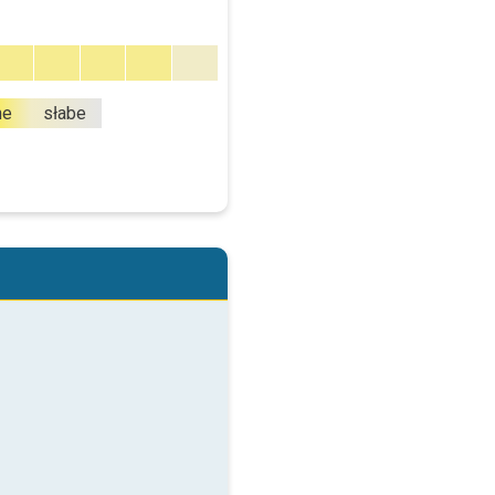
ne
słabe