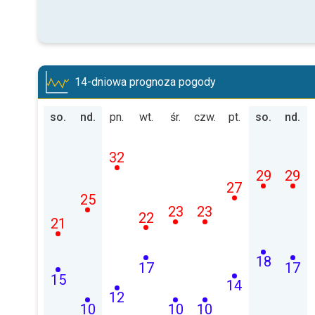
14-dniowa prognoza pogody
so.
nd.
pn.
wt.
śr.
czw.
pt.
so.
nd.
32
29
29
27
25
23
23
22
21
18
17
17
15
14
12
10
10
10