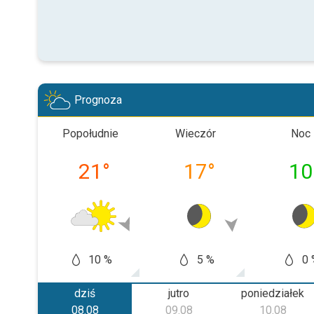
Prognoza
Popołudnie
Wieczór
Noc
21
°
17
°
10
10 %
5 %
0 
dziś
jutro
poniedziałek
08.08
09.08
10.08