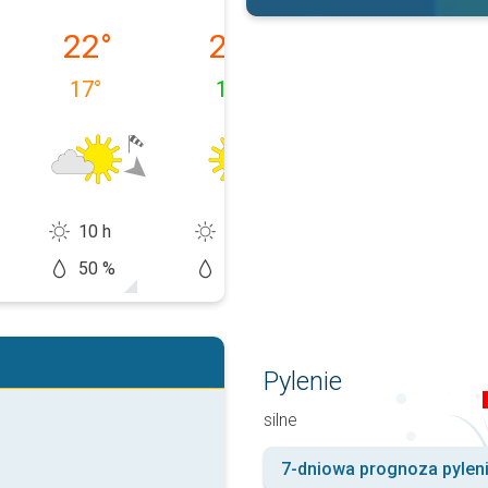
ałek, 10.08
wtorek, 11.08
środa, 12.08
czwartek, 13.0
22
°
23
°
23
°
17
°
10
°
10
°
10 h
13 h
14 h
50 %
10 %
5 %
Pylenie
silne
7-dniowa prognoza pylen