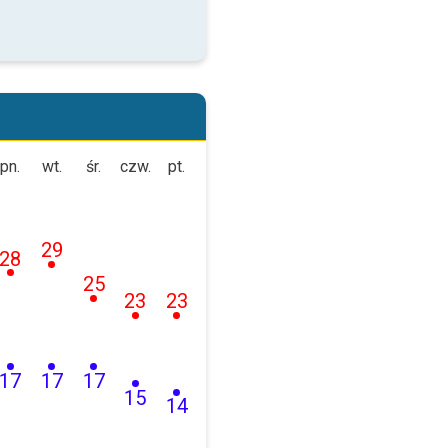
pn.
wt.
śr.
czw.
pt.
29
28
25
23
23
17
17
17
15
14