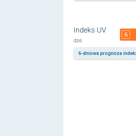
Indeks UV
6
dziś
6-dniowa prognoza indek