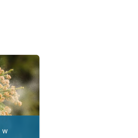
. Alergia na pyłki. . .
i w