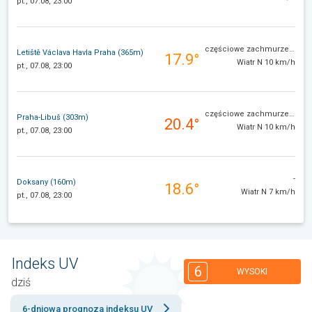
pt., 07.08, 23:00
częściowe zachmurzenie
Letiště Václava Havla Praha (365m)
17.9°
Wiatr N 10 km/h
pt., 07.08, 23:00
częściowe zachmurzenie
Praha-Libuš (303m)
20.4°
Wiatr N 10 km/h
pt., 07.08, 23:00
-
Doksany (160m)
18.6°
Wiatr N 7 km/h
pt., 07.08, 23:00
Indeks UV
6
WYSOKI
dziś
6-dniowa prognoza indeksu UV