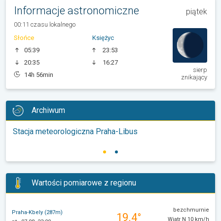
Informacje astronomiczne
piątek
00:11 czasu lokalnego
Słońce
Księżyc
05:39
23:53
20:35
16:27
sierp
14h 56min
znikający
Archiwum
Stacja meteorologiczna Praha-Libus
Wartości pomiarowe z regionu
bezchmurnie
Praha-Kbely (287m)
19.4°
Wiatr N 10 km/h