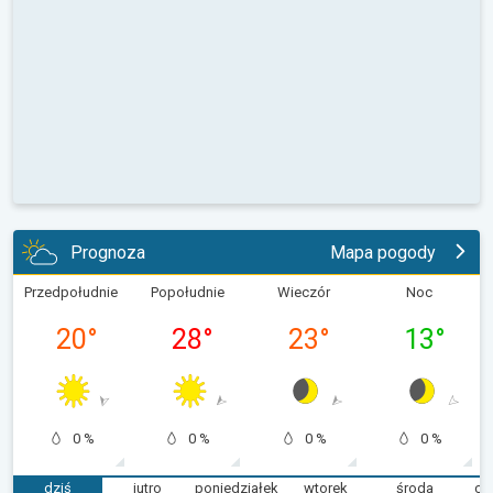
Prognoza
Mapa pogody
Przedpołudnie
Popołudnie
Wieczór
Noc
20
°
28
°
23
°
13
°
0 %
0 %
0 %
0 %
dziś
jutro
poniedziałek
wtorek
środa
cz