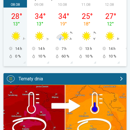
08.08
09.08
10.08
11.08
12.08
sobota, 08.08
niedziela, 09.08
poniedziałek, 10.08
wtorek, 11.08
środa, 12.08
28
°
34
°
34
°
25
°
27
°
13
°
13
°
19
°
18
°
12
°
14 h
14 h
7 h
13 h
14 h
0 %
10 %
60 %
10 %
10 %
Tematy dnia
20 stopni różnicy z dnia na dzień. Ogromne ochłodzenie. . .