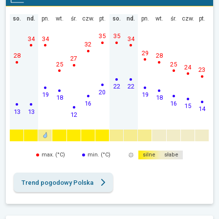
so.
nd.
pn.
wt.
śr.
czw.
pt.
so.
nd.
pn.
wt.
śr.
czw.
pt.
35
35
34
34
34
32
29
28
28
27
25
25
24
23
22
22
20
19
19
18
18
16
16
15
14
13
13
12
max. (°C)
min. (°C)
silne
słabe
Trend pogodowy Polska