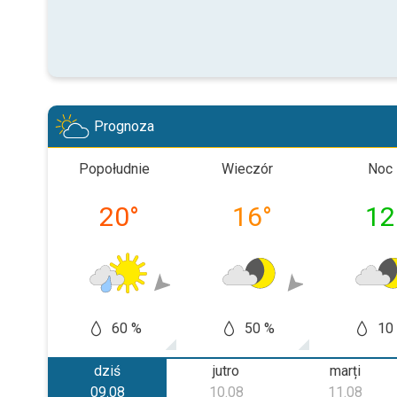
Prognoza
Popołudnie
Wieczór
Noc
20
°
16
°
12
60 %
50 %
10
dziś
jutro
marți
09.08
10.08
11.08