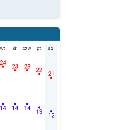
wt.
śr.
czw.
pt.
so.
24
23
23
22
21
14
14
14
13
12