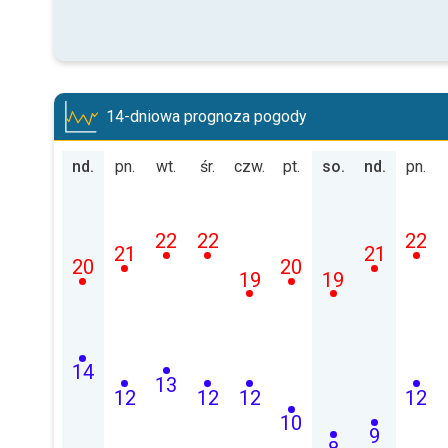
14-dniowa prognoza pogody
nd.
pn.
wt.
śr.
czw.
pt.
so.
nd.
pn.
22
22
22
21
21
20
20
19
19
14
13
12
12
12
12
10
9