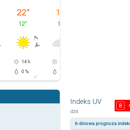
1.08
miercuri, 12.08
joi, 13.08
vineri, 14.08
22
°
19
°
20
°
12
°
12
°
10
°
14 h
11 h
12 h
0 %
10 %
20 %
Indeks UV
8
dziś
6-dniowa prognoza indek