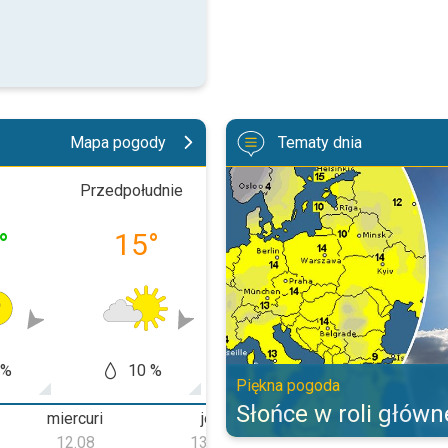
Mapa pogody
Tematy dnia
Słońce w roli głównej. Piękna po
Przedpołudnie
Popołudnie
Wiecz
°
15
°
21
°
17
 %
10 %
5 %
5
Piękna pogoda
Słońce w roli główn
miercuri
joi
vineri
12.08
13.08
14.08