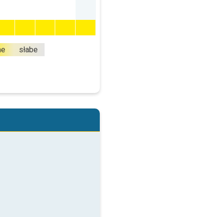
ne
słabe