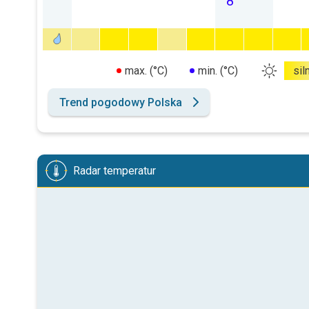
8
max. (°C)
min. (°C)
sil
Trend pogodowy Polska
Radar temperatur