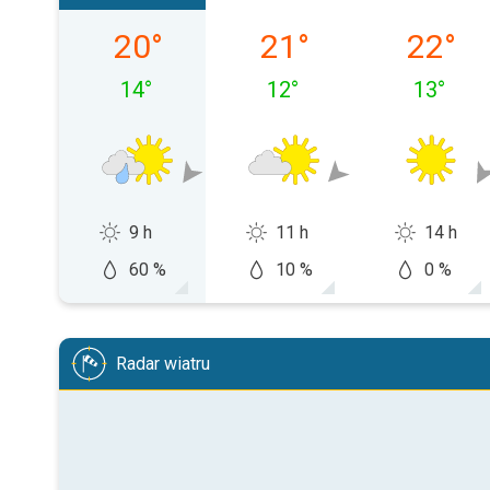
duminică, 09.08
luni, 10.08
marți, 1
20
°
21
°
22
°
14
°
12
°
13
°
9 h
11 h
14 h
60 %
10 %
0 %
Radar wiatru