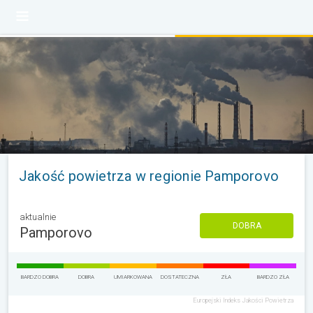
Jakość powietrza w regionie Pamporovo
aktualnie
DOBRA
Pamporovo
BARDZO DOBRA
DOBRA
UMIARKOWANA
DOSTATECZNA
ZŁA
BARDZO ZŁA
Europejski Indeks Jakości Powietrza