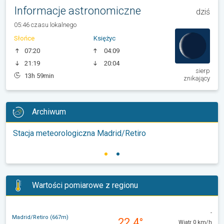
Informacje astronomiczne
dziś
05:46 czasu lokalnego
Słońce
Księżyc
07:20
04:09
21:19
20:04
sierp
13h 59min
znikający
Archiwum
Stacja meteorologiczna Madrid/Retiro
Wartości pomiarowe z regionu
-
Madrid/Retiro (667m)
22.4°
Wiatr 0 km/h