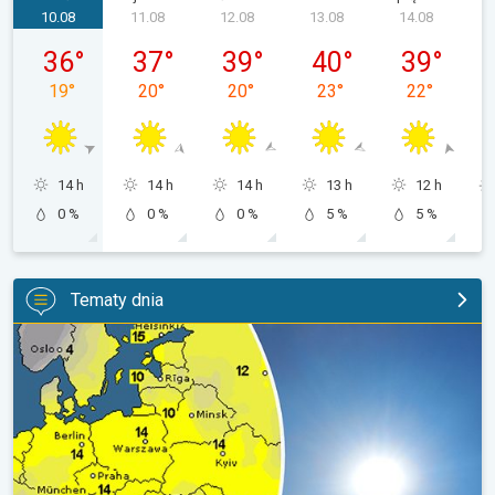
10.08
11.08
12.08
13.08
14.08
poniedziałek, 10.08
wtorek, 11.08
środa, 12.08
czwartek, 13.08
piątek, 14.0
36
°
37
°
39
°
40
°
39
°
19
°
20
°
20
°
23
°
22
°
14 h
14 h
14 h
13 h
12 h
0 %
0 %
0 %
5 %
5 %
Tematy dnia
Słońce w roli głównej. Piękna pogoda. . .