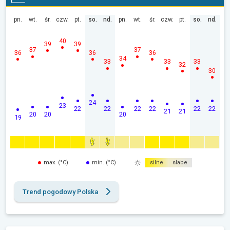
pn.
wt.
śr.
czw.
pt.
so.
nd.
pn.
wt.
śr.
czw.
pt.
so.
nd.
40
39
39
37
37
36
36
36
34
33
33
33
32
30
24
23
22
22
22
22
22
22
21
21
20
20
20
19
max. (°C)
min. (°C)
silne
słabe
Trend pogodowy Polska