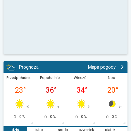
Prognoza
Mapa pogody
Przedpołudnie
Popołudnie
Wieczór
Noc
23
°
36
°
34
°
20
°
0 %
0 %
0 %
0 %
dziś
jutro
środa
czwartek
piątek
s