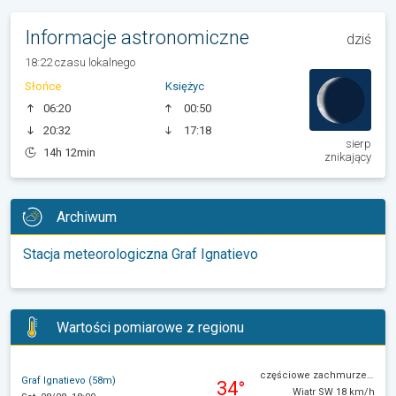
Informacje astronomiczne
dziś
18:22 czasu lokalnego
Słońce
Księżyc
06:20
00:50
20:32
17:18
sierp
14h 12min
znikający
Archiwum
Stacja meteorologiczna Graf Ignatievo
Wartości pomiarowe z regionu
częściowe zachmurzenie
Graf Ignatievo (58m)
34°
Wiatr SW 18 km/h