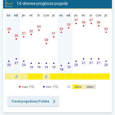
14-dniowa prognoza pogody
so.
nd.
pn.
wt.
śr.
czw.
pt.
so.
nd.
pn.
wt.
śr.
czw.
pt.
37
37
36
36
35
34
33
33
33
32
31
31
30
28
21
21
21
21
20
20
20
20
19
19
19
19
19
18
max. (°C)
min. (°C)
silne
słabe
Trend pogodowy Polska