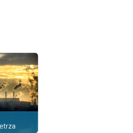
cja Pogoda & Radar. . .
etrza