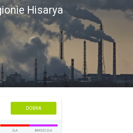
ionie Hisarya
DOBRA
ZŁA
BARDZO ZŁA