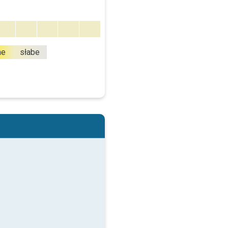
ne
słabe