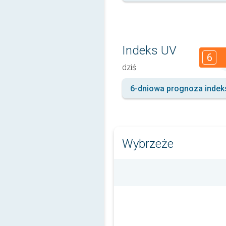
Indeks UV
6
dziś
6-dniowa prognoza indek
Wybrzeże