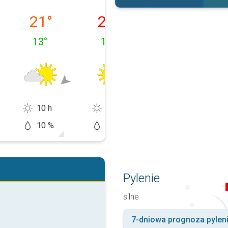
ałek, 10.08
wtorek, 11.08
środa, 12.08
czwartek, 13.0
21
°
25
°
30
°
13
°
13
°
16
°
10 h
14 h
14 h
10 %
0 %
20 %
Pylenie
silne
7-dniowa prognoza pylen