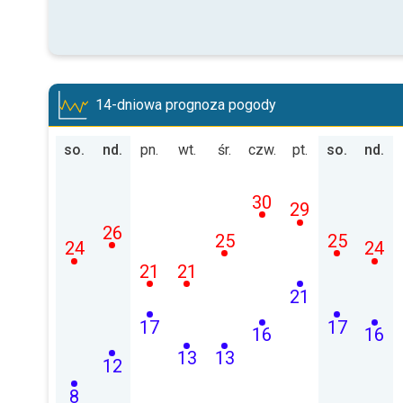
14-dniowa prognoza pogody
so.
nd.
pn.
wt.
śr.
czw.
pt.
so.
nd.
30
29
26
25
25
24
24
21
21
21
17
17
16
16
13
13
12
8