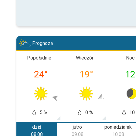
Prognoza
Popołudnie
Wieczór
Noc
24
°
19
°
12
5 %
0 %
10
dziś
jutro
poniedziałek
08.08
09.08
10.08