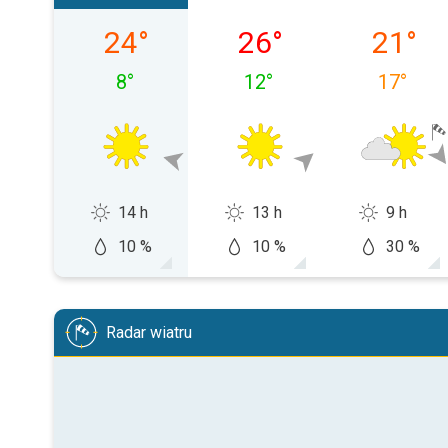
sobota, 08.08
niedziela, 09.08
poniedzi
24
°
26
°
21
°
8
°
12
°
17
°
14 h
13 h
9 h
10 %
10 %
30 %
Radar wiatru