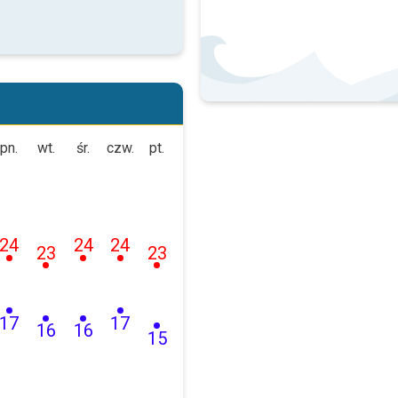
pn.
wt.
śr.
czw.
pt.
24
24
24
23
23
17
17
16
16
15