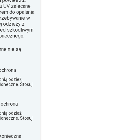
 powietrzu..
su UV zalecane
krem do opalania
Przebywanie w
j odzieży z
rzed szkodliwym
łonecznego.
nne nie są
ochrona
nią odzież,
słoneczne. Stosuj
 ochrona
nią odzież,
słoneczne. Stosuj
konieczna