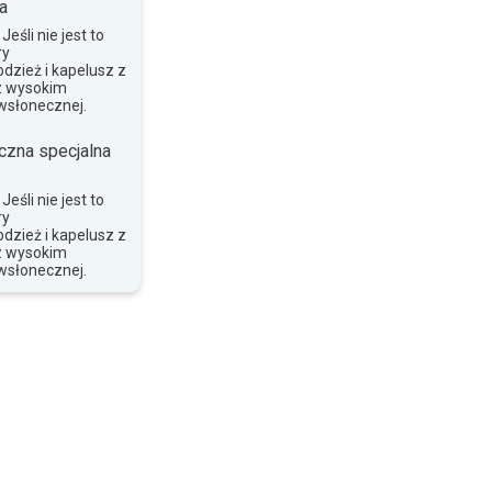
a
eśli nie jest to
ry
dzież i kapelusz z
z wysokim
wsłonecznej.
czna specjalna
eśli nie jest to
ry
dzież i kapelusz z
z wysokim
wsłonecznej.