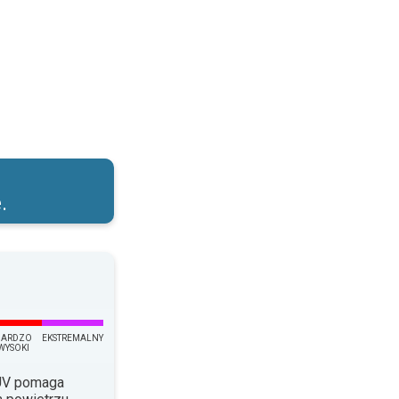
łońcem!. . .
.
BARDZO
EKSTREMALNY
WYSOKI
 UV pomaga