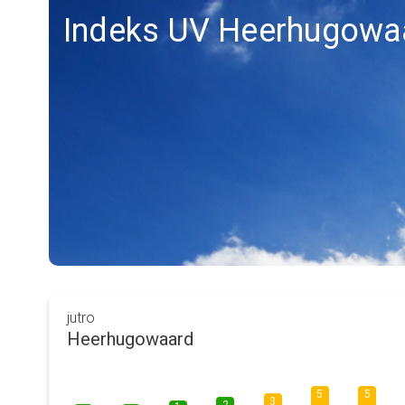
Indeks UV Heerhugowa
jutro
Heerhugowaard
5
5
3