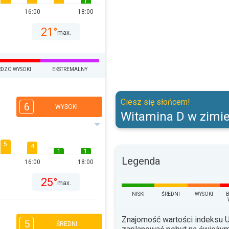
1
16:00
18:00
21°
max.
DZO WYSOKI
EKSTREMALNY
Witamina D w zimie.. Ciesz się s
Ciesz się słońcem!
6
WYSOKI
Witamina D w zimie
5
4
1
1
Legenda
16:00
18:00
25°
max.
NISKI
ŚREDNI
WYSOKI
Znajomość wartości indeksu
5
ŚREDNI