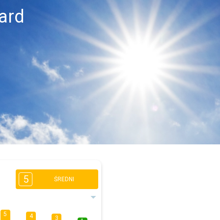
ard
5
ŚREDNI
5
4
3