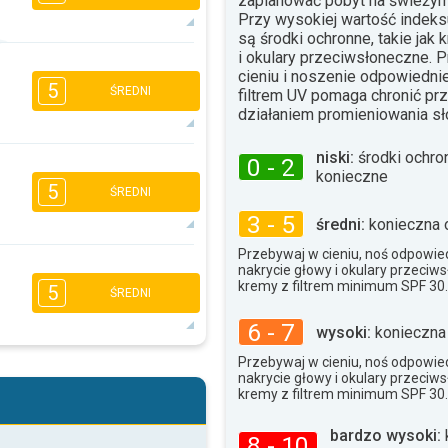
zaplanować pobyt na świeżym
Przy wysokiej wartość indek
są środki ochronne, takie jak 
i okulary przeciwsłoneczne. 
5
4
3
1
cieniu i noszenie odpowiednie
5
ŚREDNI
filtrem UV pomaga chronić p
16:00
18:00
działaniem promieniowania s
26°
max.
niski:
środki ochro
0 - 2
4
4
3
1
konieczne
5
ŚREDNI
16:00
18:00
3 - 5
średni:
konieczna 
22°
max.
Przebywaj w cieniu, noś odpowied
5
4
3
nakrycie głowy i okulary przeciw
2
kremy z filtrem minimum SPF 30.
5
ŚREDNI
16:00
18:00
6 - 7
23°
wysoki:
konieczna
max.
Przebywaj w cieniu, noś odpowied
5
4
3
2
nakrycie głowy i okulary przeciw
kremy z filtrem minimum SPF 30.
16:00
18:00
26°
bardzo wysoki:
8 - 10
max.