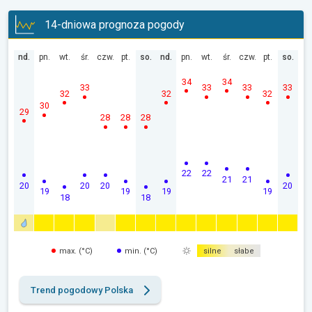
14-dniowa prognoza pogody
nd.
pn.
wt.
śr.
czw.
pt.
so.
nd.
pn.
wt.
śr.
czw.
pt.
so.
34
34
33
33
33
33
32
32
32
30
29
28
28
28
22
22
21
21
20
20
20
20
19
19
19
19
18
18
max. (°C)
min. (°C)
silne
słabe
Trend pogodowy Polska