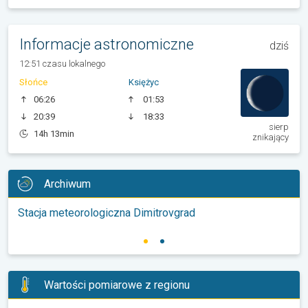
Informacje astronomiczne
dziś
12:51 czasu lokalnego
Słońce
Księżyc
06:26
01:53
20:39
18:33
sierp
14h 13min
znikający
Archiwum
Stacja meteorologiczna Dimitrovgrad
Wartości pomiarowe z regionu