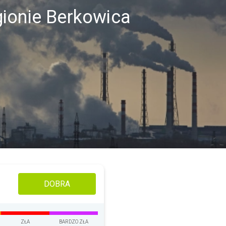
gionie Berkowica
DOBRA
ZŁA
BARDZO ZŁA