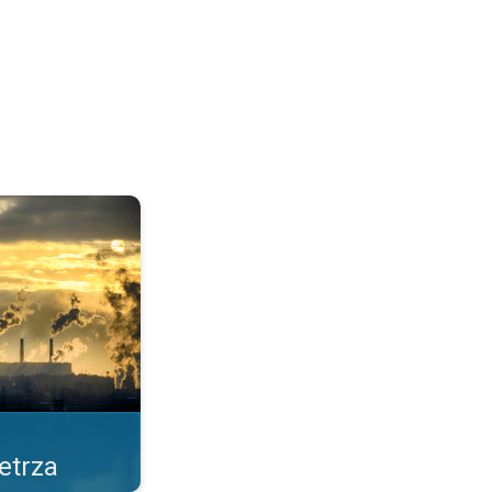
cja Pogoda & Radar. . .
etrza