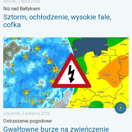
wtorek, 7 lipca 2026
Niż nad Bałtykiem
Sztorm, ochłodzenie, wysokie fale,
cofka
Gwałtowne burze na zwieńczenie upału. Ostrzeżenie pogodowe.
czwartek, 6 sierpnia 2026
Ostrzeżenie pogodowe
Gwałtowne burze na zwieńczenie