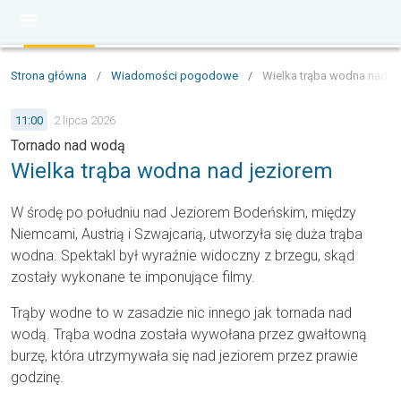
Strona główna
/
Wiadomości pogodowe
/
Wielka trąba wodna nad j
11:00
2 lipca 2026
Tornado nad wodą
Wielka trąba wodna nad jeziorem
W środę po południu nad Jeziorem Bodeńskim, między
Niemcami, Austrią i Szwajcarią, utworzyła się duża trąba
wodna. Spektakl był wyraźnie widoczny z brzegu, skąd
zostały wykonane te imponujące filmy.
Trąby wodne to w zasadzie nic innego jak tornada nad
wodą. Trąba wodna została wywołana przez gwałtowną
burzę, która utrzymywała się nad jeziorem przez prawie
godzinę.