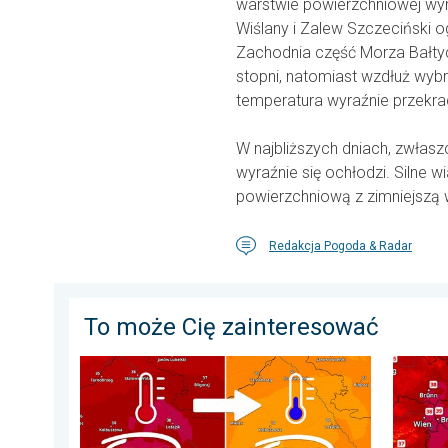
warstwie powierzchniowej wyn
Wiślany i Zalew Szczeciński o
Zachodnia część Morza Bałtyc
stopni, natomiast wzdłuż wy
temperatura wyraźnie przekra
W najbliższych dniach, zwłas
wyraźnie się ochłodzi. Silne 
powierzchniową z zimniejszą
Redakcja Pogoda & Radar
To może Cię zainteresować
20 stopni różnicy z dnia na dzień. Ogromne ochłodzeni
Ekstrem