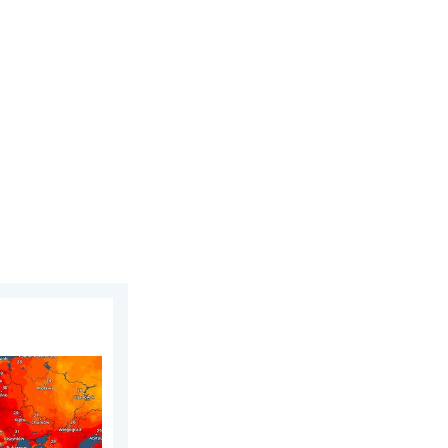
sierpnia 2026
czaj ciepłe. Do blisko 30 stopni. . . niedziela, 2 sierpnia 2026