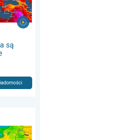
a są
e
wiadomości
6
ś takie przyjemne?. Efekt punktu rosy. . . poniedziałek, 6 lipca 