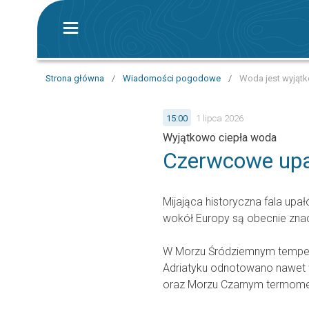
Strona główna
/
Wiadomości pogodowe
/
Woda jest wyjątk
15:00
1 lipca 2026
Wyjątkowo ciepła woda
Czerwcowe upa
Mijająca historyczna fala upał
wokół Europy są obecnie znacz
W Morzu Śródziemnym tempera
Adriatyku odnotowano nawet 
oraz Morzu Czarnym termomet