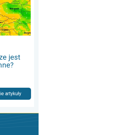
e jest
emne?
e artykuły