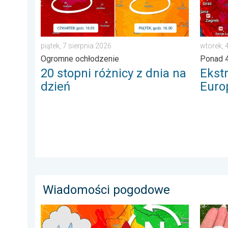
piątek, 7 sierpnia 2026
wtorek, 
Ogromne ochłodzenie
Ponad 4
20 stopni różnicy z dnia na
Ekst
dzień
Euro
Wiadomości pogodowe
Sztorm, ochłodzenie, wysokie fale, cofka. Niż nad Bał
Ogromny