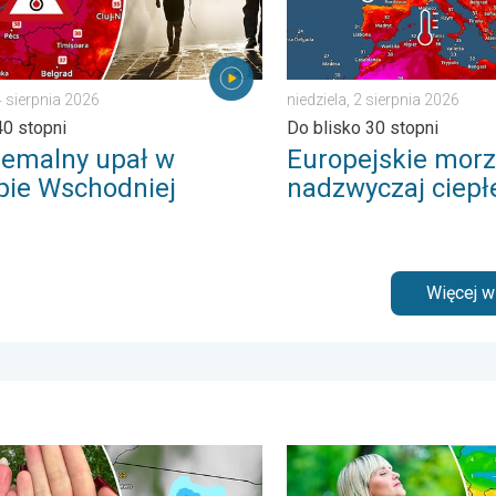
4 sierpnia 2026
niedziela, 2 sierpnia 2026
0 stopni
Do blisko 30 stopni
remalny upał w
Europejskie morz
pie Wschodniej
nadzwyczaj ciepł
Więcej 
tykiem. . . wtorek, 7 lipca 2026
 grad na Mazurach. Do 7 cm średnicy. . . piątek, 7 sierpnia 202
Dlaczego powietrze jest dzi