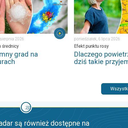
 sierpnia 2026
poniedziałek, 6 lipca 2026
 średnicy
Efekt punktu rosy
mny grad na
Dlaczego powietrz
rach
dziś takie przyj
Wszystki
adar są również dostępne na