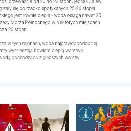
osi przeważnie od 20 do 22 stopni, jednak Zalew
grzały się do rzadko spotykanych 25-26 stopni.
kiego jest równie ciepła - woda osiąga nawet 25
brzeży Morza Północnego w niektórych miejscach
cza 20 stopni.
zcza w tych rejonach, woda najprawdopodobniej
wiatry wymieszają bowiem ciepłą warstwę
 wodą pochodzącą z głębszych warstw.
e. . . piątek, 7 sierpnia 2026
alny upał w Europie Wschodniej. Ponad 40 stopni. . . wtorek, 4 
Europejskie morza są nadzwy