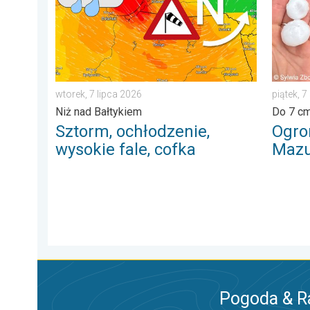
wtorek, 7 lipca 2026
piątek, 7
Niż nad Bałtykiem
Do 7 cm
Sztorm, ochłodzenie,
Ogro
wysokie fale, cofka
Mazu
Pogoda & R