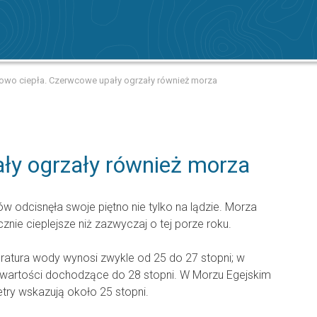
owo ciepła. Czerwcowe upały ogrzały również morza
ły ogrzały również morza
ów odcisnęła swoje piętno nie tylko na lądzie. Morza
nie cieplejsze niż zazwyczaj o tej porze roku.
tura wody wynosi zwykle od 25 do 27 stopni; w
wartości dochodzące do 28 stopni. W Morzu Egejskim
ry wskazują około 25 stopni.