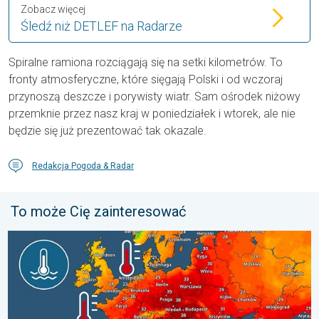
Zobacz więcej
Śledź niż DETLEF na Radarze
Spiralne ramiona rozciągają się na setki kilometrów. To
fronty atmosferyczne, które sięgają Polski i od wczoraj
przynoszą deszcze i porywisty wiatr. Sam ośrodek niżowy
przemknie przez nasz kraj w poniedziałek i wtorek, ale nie
będzie się już prezentować tak okazale.
Redakcja Pogoda & Radar
To może Cię zainteresować
Europejskie morza są nadzwyczaj ciepłe. Do blisko 30 stopni. . 