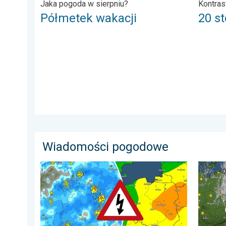
Jaka pogoda w sierpniu?
Kontras
Półmetek wakacji
20 st
Wiadomości pogodowe
Gwałtowne burze na zwieńczenie upału. Ostrzeżenie 
33 stop