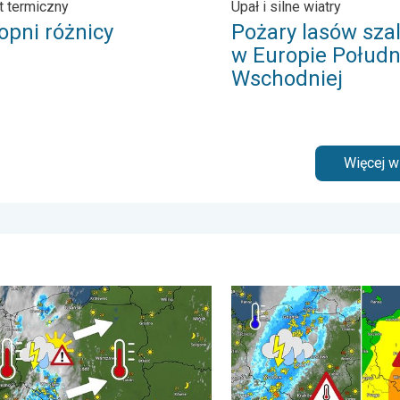
t termiczny
Upał i silne wiatry
opni różnicy
Pożary lasów szal
w Europie Połudn
Wschodniej
Więcej 
pogodowe. . . czwartek, 6 sierpnia 2026
nie w cieniu i wędrujące nawałnice. Groźna i męcząca aura. . .
Ulewy, wichury, grad, trąb