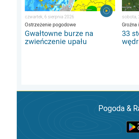
czwartek, 6 sierpnia 2026
sobota,
Ostrzeżenie pogodowe
Groźna 
Gwałtowne burze na
33 st
zwieńczenie upału
wędr
Pogoda & R