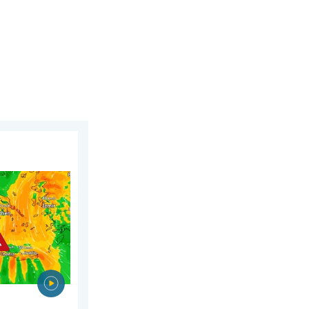
w Europie Południowo-Wschodniej. Upał i silne wiatry. . . czwar