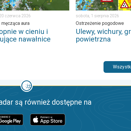
 20 czerwca 2026
sobota, 1 sierpnia 2026
i męcząca aura
Ostrzeżenie pogodowe
opnie w cieniu i
Ulewy, wichury, gr
ujące nawałnice
powietrzna
Wszystki
adar są również dostępne na