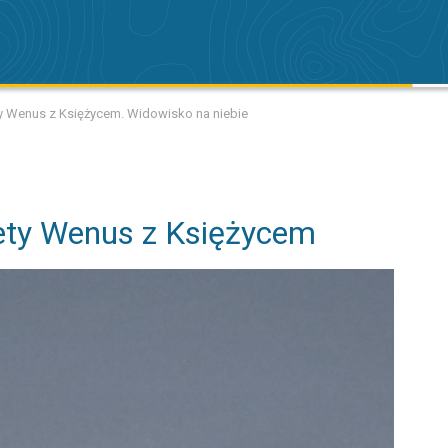
y Wenus z Księżycem. Widowisko na niebie
ety Wenus z Księżycem