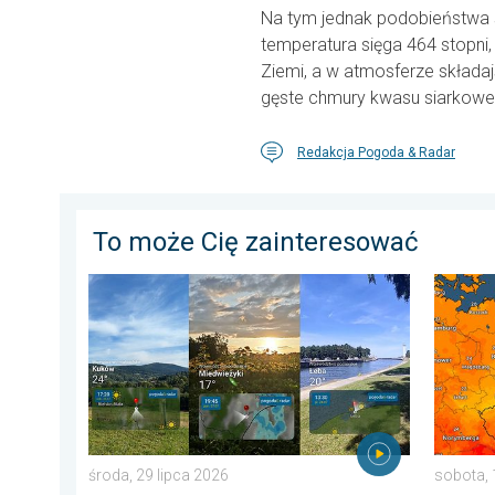
Na tym jednak podobieństwa 
temperatura sięga 464 stopni,
Ziemi, a w atmosferze składaj
gęste chmury kwasu siarkowe
Redakcja Pogoda & Radar
To może Cię zainteresować
Półmetek wakacji. Jaka pogoda w sierpniu?. . . środ
20 stopn
środa, 29 lipca 2026
sobota, 