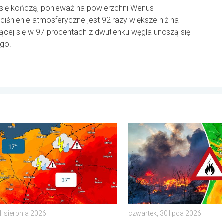
się kończą, ponieważ na powierzchni Wenus
 ciśnienie atmosferyczne jest 92 razy większe niż na
ącej się w 97 procentach z dwutlenku węgla unoszą się
go.
a, 29 lipca 2026
i różnicy. Kontrast termiczny. . . sobota, 1 sierpnia 2026
Pożary lasów szaleją także 
1 sierpnia 2026
czwartek, 30 lipca 2026