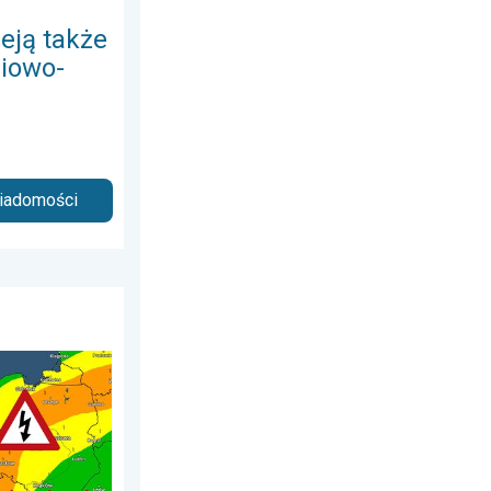
eją także
iowo-
wiadomości
 sobota, 20 czerwca 2026
a powietrzna. Ostrzeżenie pogodowe. . . sobota, 1 sierpnia 2026