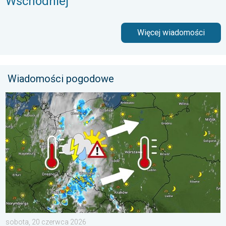
Wschodniej
Więcej wiadomości
Wiadomości pogodowe
33 stopnie w cieniu i wędrujące nawałnice. Groźna i męcząca 
sobota, 20 czerwca 2026