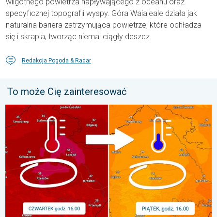
wilgotnego powietrza napływającego z oceanu oraz
specyficznej topografii wyspy. Góra Waialeale działa jak
naturalna bariera zatrzymująca powietrze, które ochładza
się i skrapla, tworząc niemal ciągły deszcz.
Redakcja Pogoda & Radar
To może Cię zainteresować
20 stopni różnicy z dnia na dzień. Ogromne ochłodzenie. . . pią