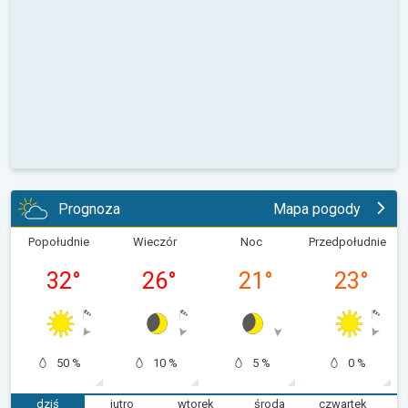
Prognoza
Mapa pogody
Popołudnie
Wieczór
Noc
Przedpołudnie
32
°
26
°
21
°
23
°
50 %
10 %
5 %
0 %
dziś
jutro
wtorek
środa
czwartek
p