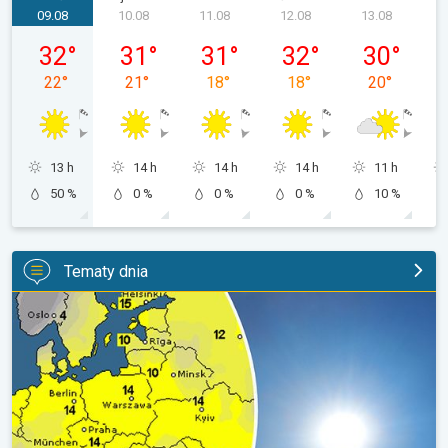
09.08
10.08
11.08
12.08
13.08
niedziela, 09.08
poniedziałek, 10.08
wtorek, 11.08
środa, 12.08
czwartek, 13
32
°
31
°
31
°
32
°
30
°
22
°
21
°
18
°
18
°
20
°
13 h
14 h
14 h
14 h
11 h
50 %
0 %
0 %
0 %
10 %
Tematy dnia
Słońce w roli głównej. Piękna pogoda. . .