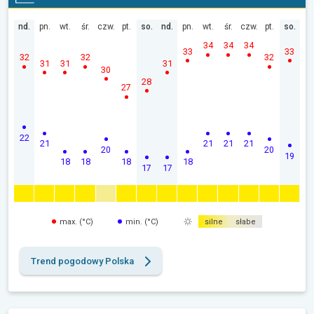
nd.
pn.
wt.
śr.
czw.
pt.
so.
nd.
pn.
wt.
śr.
czw.
pt.
so.
34
34
34
33
33
32
32
32
31
31
31
30
28
27
22
21
21
21
21
20
20
19
18
18
18
18
17
17
max. (°C)
min. (°C)
silne
słabe
Trend pogodowy Polska