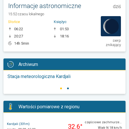
Informacje astronomiczne
dziś
15:52 czasu lokalnego
Słońce
Księżyc
06:22
01:53
20:27
18:16
sierp
14h 5min
znikający
Archiwum
Stacja meteorologiczna Kardjali
Wartości pomiarowe z regionu
częściowe zachmurzenie
Kardjali (331m)
32.6°
Wiatr N 18 km/h