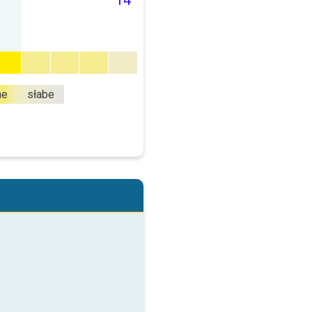
14
ne
słabe