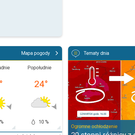
Mapa pogody
Tematy dnia
20 stopni różnicy z dnia na dzie
udnie
Popołudnie
Wieczór
Noc
°
24
°
17
°
10
 %
10 %
5 %
0
Ogromne ochłodzenie
20 stopni różnicy z 