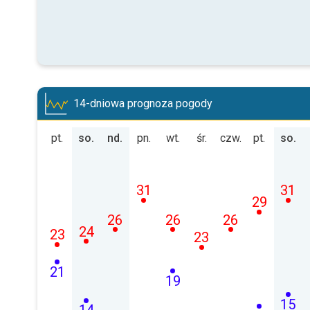
14-dniowa prognoza pogody
pt.
so.
nd.
pn.
wt.
śr.
czw.
pt.
so.
31
31
29
26
26
26
24
23
23
21
19
15