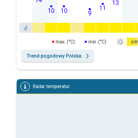
14
13
11
10
10
9
max. (°C)
min. (°C)
sil
Trend pogodowy Polska
Radar temperatur