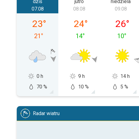
dziś
jutro
niedziela
07.08
08.08
09.08
piątek, 07.08
sobota, 08.08
niedziel
23
°
24
°
26
°
21
°
14
°
10
°
0 h
9 h
14 h
70 %
10 %
5 %
Radar wiatru