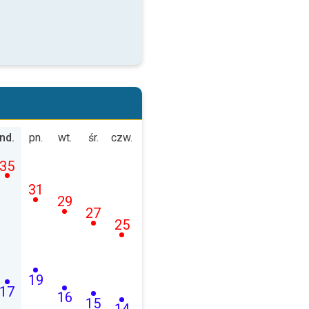
nd.
pn.
wt.
śr.
czw.
35
31
29
27
25
19
17
16
15