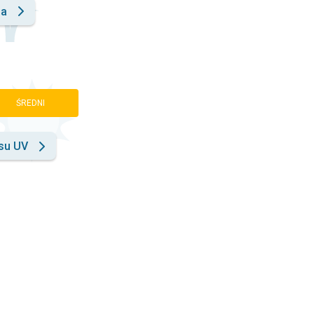
ia
ŚREDNI
su UV