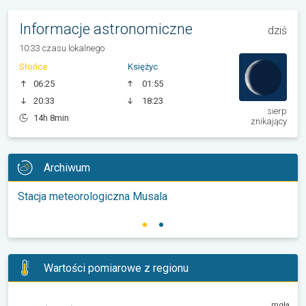
Informacje astronomiczne
dziś
10:33 czasu lokalnego
Słońce
Księżyc
06:25
01:55
20:33
18:23
sierp
14h 8min
znikający
Archiwum
Stacja meteorologiczna Musala
Wartości pomiarowe z regionu
mgła