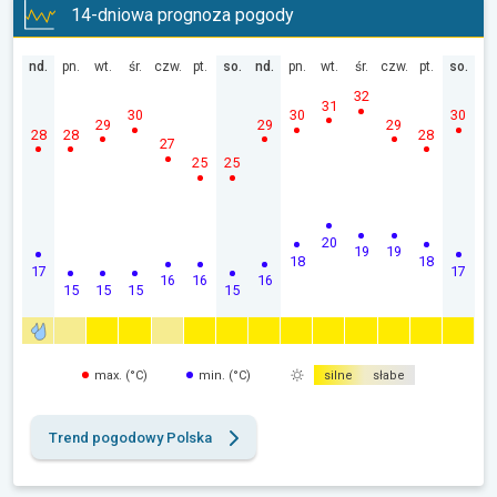
14-dniowa prognoza pogody
nd.
pn.
wt.
śr.
czw.
pt.
so.
nd.
pn.
wt.
śr.
czw.
pt.
so.
32
31
30
30
30
29
29
29
28
28
28
27
25
25
20
19
19
18
18
17
17
16
16
16
15
15
15
15
max. (°C)
min. (°C)
silne
słabe
Trend pogodowy Polska