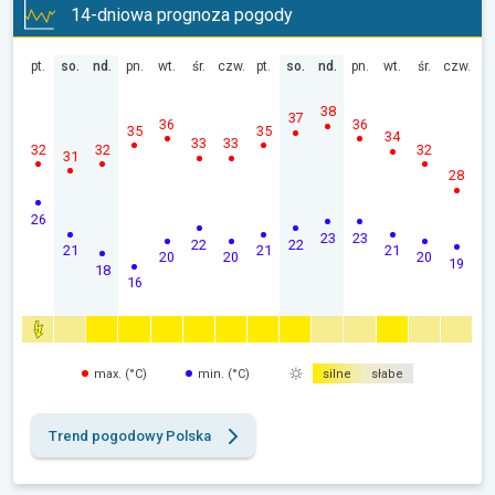
14-dniowa prognoza pogody
pt.
so.
nd.
pn.
wt.
śr.
czw.
pt.
so.
nd.
pn.
wt.
śr.
czw.
38
37
36
36
35
35
34
33
33
32
32
32
31
28
26
23
23
22
22
21
21
21
20
20
20
19
18
16
max. (°C)
min. (°C)
silne
słabe
Trend pogodowy Polska