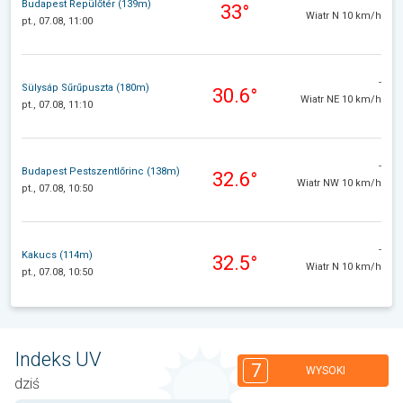
Budapest Repülőtér (139m)
33°
Wiatr N 10 km/h
pt., 07.08, 11:00
-
Sülysáp Sűrűpuszta (180m)
30.6°
Wiatr NE 10 km/h
pt., 07.08, 11:10
-
Budapest Pestszentlőrinc (138m)
32.6°
Wiatr NW 10 km/h
pt., 07.08, 10:50
-
Kakucs (114m)
32.5°
Wiatr N 10 km/h
pt., 07.08, 10:50
Indeks UV
7
WYSOKI
dziś