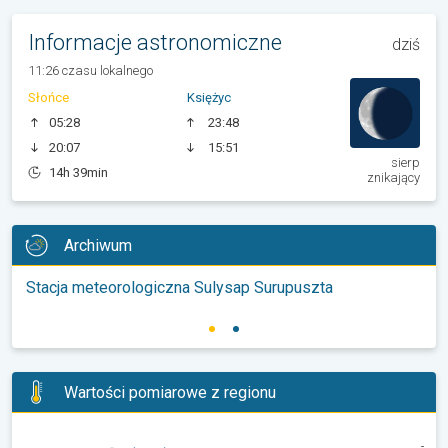
Informacje astronomiczne
dziś
11:26 czasu lokalnego
Słońce
Księżyc
05:28
23:48
20:07
15:51
sierp
14h 39min
znikający
Archiwum
Stacja meteorologiczna Sulysap Surupuszta
Wartości pomiarowe z regionu
-