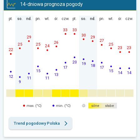
14-dniowa prognoza pogody
pt.
so.
nd.
pn.
wt.
śr.
czw.
pt.
so.
nd.
pn.
wt.
śr.
czw.
33
33
30
29
29
27
26
25
25
25
24
23
23
22
20
19
18
17
17
15
15
14
14
13
12
11
11
9
max. (°C)
min. (°C)
silne
słabe
Trend pogodowy Polska