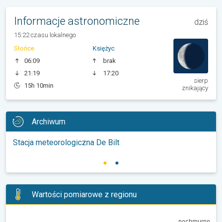
Informacje astronomiczne
dziś
15:22 czasu lokalnego
Słońce
Księżyc
06:09
brak
21:19
17:20
sierp
15h 10min
znikający
Archiwum
Stacja meteorologiczna De Bilt
Wartości pomiarowe z regionu
pochmurno