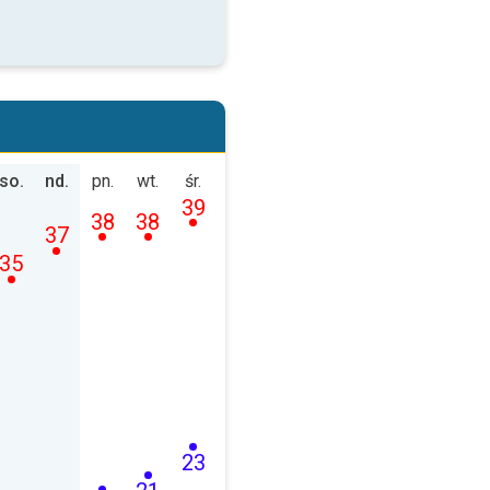
so.
nd.
pn.
wt.
śr.
39
38
38
37
35
23