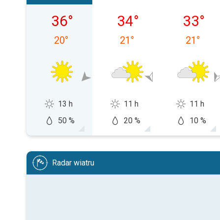
czwartek, 06.08
piątek, 07.08
sobota, 
36
°
34
°
33
°
20
°
21
°
21
°
13 h
11 h
11 h
50 %
20 %
10 %
Radar wiatru