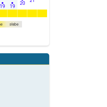
21
20
19
19
ne
słabe