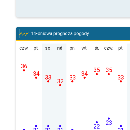
14-dniowa prognoza pogody
czw.
pt.
so.
nd.
pn.
wt.
śr.
czw.
pt.
36
35
35
34
34
33
33
33
32
23
22