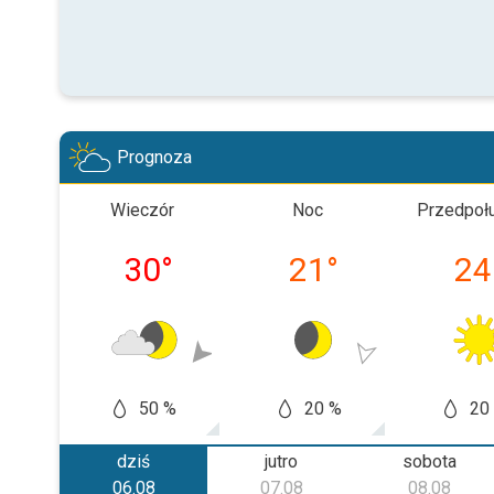
Prognoza
Wieczór
Noc
Przedpoł
30
°
21
°
24
50 %
20 %
20
dziś
jutro
sobota
06.08
07.08
08.08