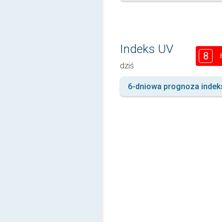
Indeks UV
8
dziś
6-dniowa prognoza indek