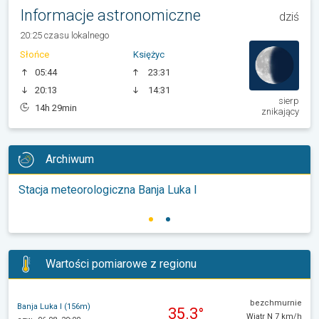
Informacje astronomiczne
dziś
20:25 czasu lokalnego
Słońce
Księżyc
05:44
23:31
20:13
14:31
sierp
14h 29min
znikający
Archiwum
Stacja meteorologiczna Banja Luka I
Wartości pomiarowe z regionu
bezchmurnie
Banja Luka I (156m)
35.3°
Wiatr N 7 km/h