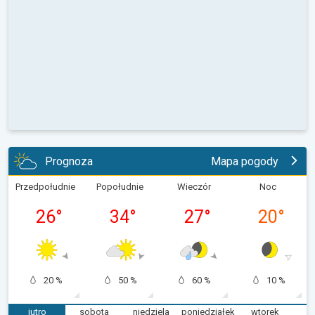
Prognoza
Mapa pogody
Przedpołudnie
Popołudnie
Wieczór
Noc
26
°
34
°
27
°
20
°
20 %
50 %
60 %
10 %
jutro
sobota
niedziela
poniedziałek
wtorek
ś