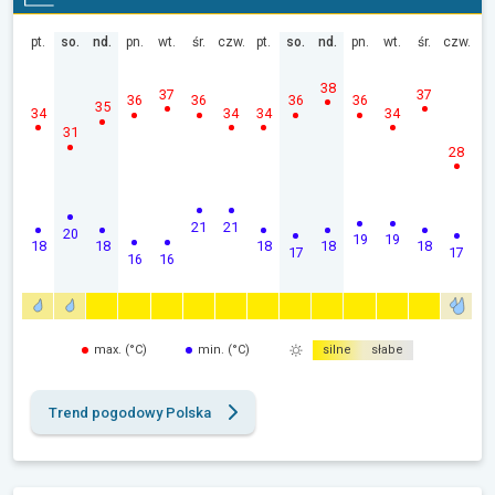
pt.
so.
nd.
pn.
wt.
śr.
czw.
pt.
so.
nd.
pn.
wt.
śr.
czw.
38
37
37
36
36
36
36
35
34
34
34
34
31
28
21
21
20
19
19
18
18
18
18
18
17
17
16
16
max. (°C)
min. (°C)
silne
słabe
Trend pogodowy Polska