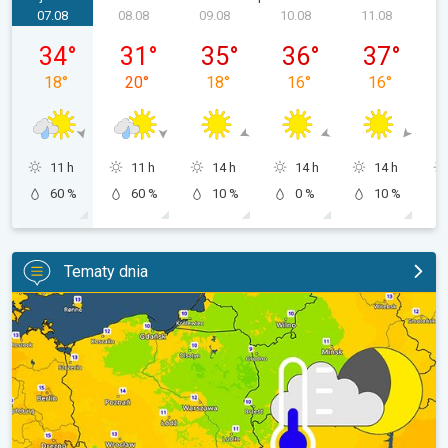
07.08
08.08
09.08
10.08
11.08
piątek, 07.08
sobota, 08.08
niedziela, 09.08
poniedziałek, 10.08
wtorek, 11.0
34
°
31
°
35
°
36
°
37
°
18
°
20
°
18
°
16
°
16
°
11 h
11 h
14 h
14 h
14 h
60 %
60 %
10 %
0 %
10 %
Tematy dnia
Wracają rześkie noce. Chłodniejsze powietrze. . .