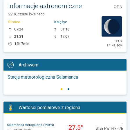
Informacje astronomiczne
dziś
22:16 czasu lokalnego
Słońce
Księżyc
07:24
01:16
21:31
17:07
sierp
14h 7min
znikający
Archiwum
Stacja meteorologiczna Salamanca
Wartości pomiarowe z regionu
-
Salamanca Aeropuerto (790m)
27.5°
Wiatr NW 14 km/h