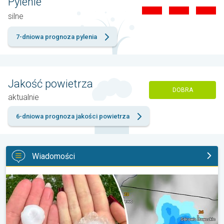
Pylenie
silne
7-dniowa prognoza pylenia
Jakość powietrza
DOBRA
aktualnie
6-dniowa prognoza jakości powietrza
Wiadomości
Ogromny grad na Mazurach. Do 7 cm średnicy. . .