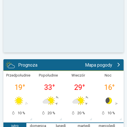
Prognoza
Mapa pogody
Przedpołudnie
Popołudnie
Wieczór
Noc
19
°
33
°
29
°
16
°
10 %
20 %
20 %
10 %
jutro
domenica
lunedì
martedì
mercoledì
g