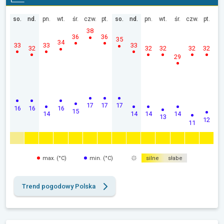
so.
nd.
pn.
wt.
śr.
czw.
pt.
so.
nd.
pn.
wt.
śr.
czw.
pt.
38
36
36
35
34
33
33
33
32
32
32
32
32
29
17
17
17
16
16
16
15
14
14
14
14
13
12
11
max. (°C)
min. (°C)
silne
słabe
Trend pogodowy Polska