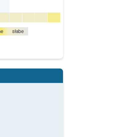
ne
słabe