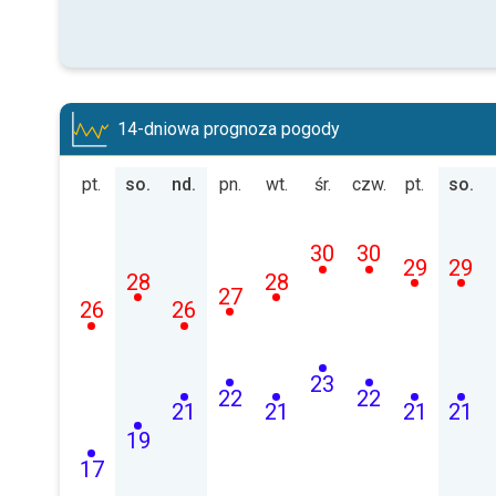
14-dniowa prognoza pogody
pt.
so.
nd.
pn.
wt.
śr.
czw.
pt.
so.
30
30
29
29
28
28
27
26
26
23
22
22
21
21
21
21
19
17