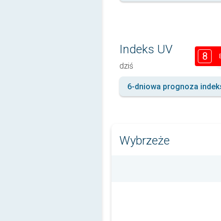
Indeks UV
8
dziś
6-dniowa prognoza indek
Wybrzeże