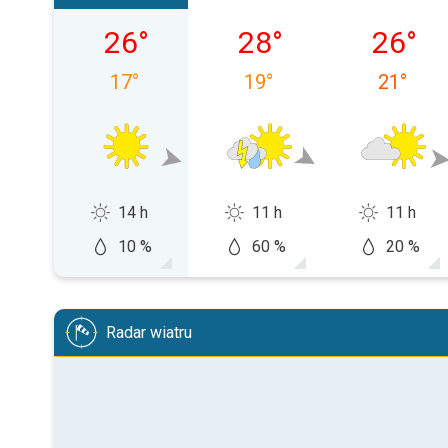
piątek, 07.08
sobota, 08.08
niedziel
26
°
28
°
26
°
17
°
19
°
21
°
14 h
11 h
11 h
10 %
60 %
20 %
Radar wiatru