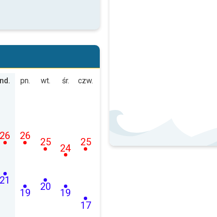
nd.
pn.
wt.
śr.
czw.
26
26
25
25
24
21
20
19
19
17