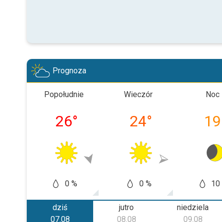
Prognoza
Popołudnie
Wieczór
Noc
26
°
24
°
19
0 %
0 %
10
dziś
jutro
niedziela
07.08
08.08
09.08