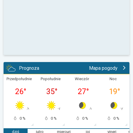
Prognoza
Mapa pogody
Przedpołudnie
Popołudnie
Wieczór
Noc
26
°
35
°
27
°
19
°
0 %
0 %
0 %
0 %
dziś
jutro
miercuri
joi
vineri
sâ