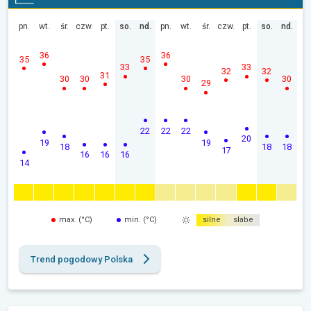
pn.
wt.
śr.
czw.
pt.
so.
nd.
pn.
wt.
śr.
czw.
pt.
so.
nd.
36
36
35
35
33
33
32
32
31
30
30
30
30
29
22
22
22
20
19
19
18
18
18
17
16
16
16
14
max. (°C)
min. (°C)
silne
słabe
Trend pogodowy Polska