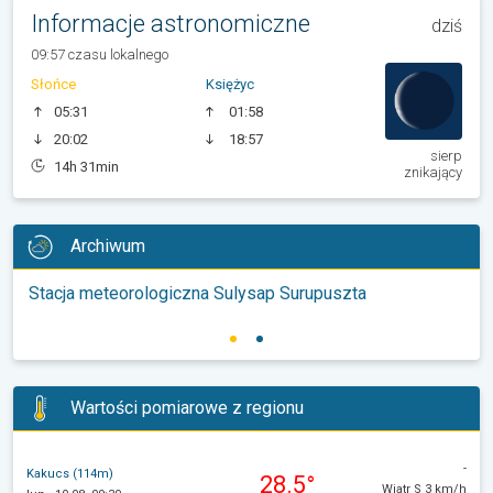
Informacje astronomiczne
dziś
09:57 czasu lokalnego
Słońce
Księżyc
05:31
01:58
20:02
18:57
sierp
14h 31min
znikający
Archiwum
Stacja meteorologiczna Sulysap Surupuszta
Wartości pomiarowe z regionu
-
Kakucs (114m)
28.5°
Wiatr S 3 km/h