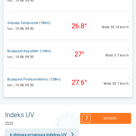
lun., 10.08, 09:30
-
Sülysáp Sűrűpuszta (180m)
26.8°
Wiatr SE 10 km/h
lun., 10.08, 09:30
-
Budapest Repülőtér (139m)
27°
Wiatr S 7 km/h
lun., 10.08, 09:30
-
Budapest Pestszentlőrinc (138m)
27.6°
Wiatr SE 7 km/h
lun., 10.08, 09:30
Indeks UV
7
WYSOKI
dziś
6-dniowa prognoza indeksu UV