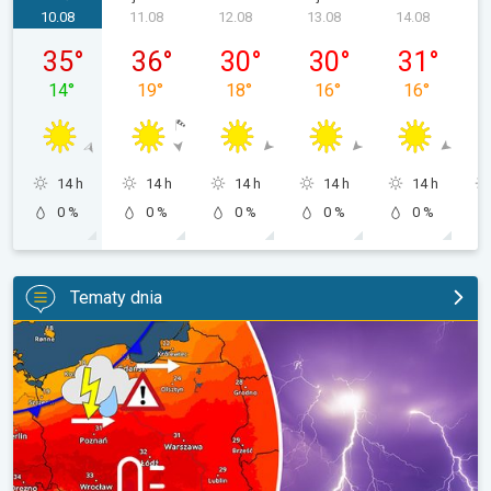
10.08
11.08
12.08
13.08
14.08
luni, 10.08
marți, 11.08
miercuri, 12.08
joi, 13.08
vineri, 14.08
35
°
36
°
30
°
30
°
31
°
14
°
19
°
18
°
16
°
16
°
14 h
14 h
14 h
14 h
14 h
0 %
0 %
0 %
0 %
0 %
Tematy dnia
Upał, burze i kolejne ochłodzenie. Ostrzeżenie pogodowe. . .