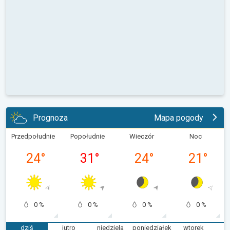
Prognoza
Mapa pogody
Przedpołudnie
Popołudnie
Wieczór
Noc
24
°
31
°
24
°
21
°
0 %
0 %
0 %
0 %
dziś
jutro
niedziela
poniedziałek
wtorek
ś