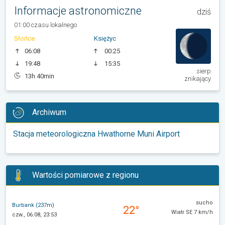
Informacje astronomiczne
dziś
01:00 czasu lokalnego
Słońce
Księżyc
06:08
00:25
19:48
15:35
sierp
13h 40min
znikający
Archiwum
Stacja meteorologiczna Hwathorne Muni Airport
Wartości pomiarowe z regionu
sucho
Burbank (237m)
22°
Wiatr SE 7 km/h
czw., 06.08, 23:53