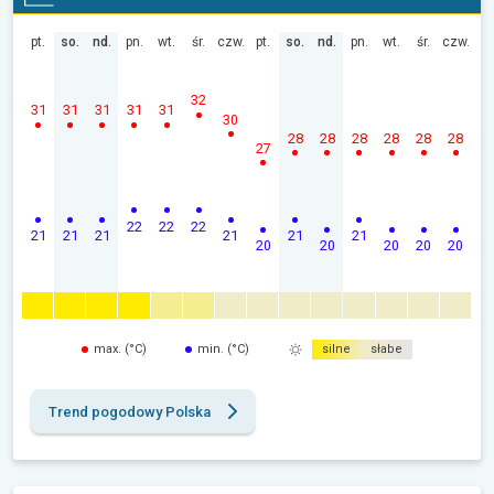
pt.
so.
nd.
pn.
wt.
śr.
czw.
pt.
so.
nd.
pn.
wt.
śr.
czw.
32
31
31
31
31
31
30
28
28
28
28
28
28
27
22
22
22
21
21
21
21
21
21
20
20
20
20
20
max. (°C)
min. (°C)
silne
słabe
Trend pogodowy Polska