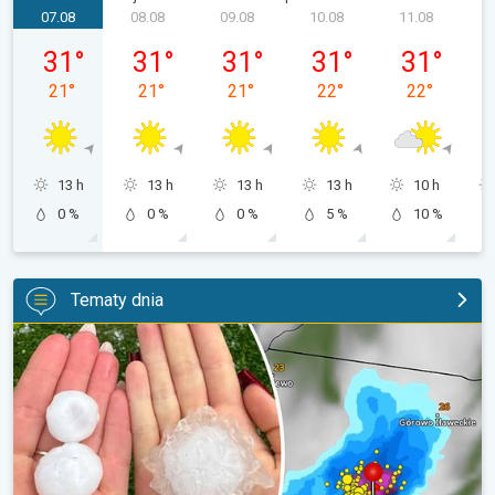
07.08
08.08
09.08
10.08
11.08
piątek, 07.08
sobota, 08.08
niedziela, 09.08
poniedziałek, 10.08
wtorek, 11.0
31
°
31
°
31
°
31
°
31
°
21
°
21
°
21
°
22
°
22
°
13 h
13 h
13 h
13 h
10 h
0 %
0 %
0 %
5 %
10 %
Tematy dnia
Ogromny grad na Mazurach. Do 7 cm średnicy. . .