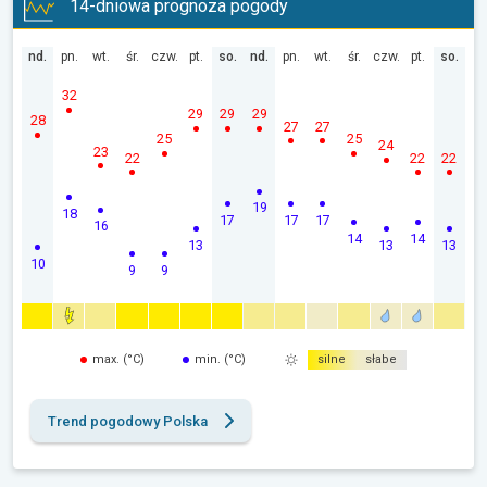
14-dniowa prognoza pogody
nd.
pn.
wt.
śr.
czw.
pt.
so.
nd.
pn.
wt.
śr.
czw.
pt.
so.
32
29
29
29
28
27
27
25
25
24
23
22
22
22
19
18
17
17
17
16
14
14
13
13
13
10
9
9
max. (°C)
min. (°C)
silne
słabe
Trend pogodowy Polska