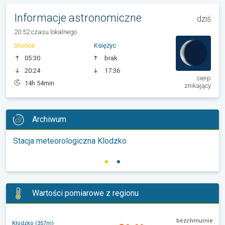
Informacje astronomiczne
dziś
20:52 czasu lokalnego
Słońce
Księżyc
05:30
brak
20:24
17:36
sierp
14h 54min
znikający
Archiwum
Stacja meteorologiczna Klodzko
Wartości pomiarowe z regionu
bezchmurnie
Kłodzko (357m)