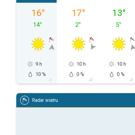
czwartek, 06.08
piątek, 07.08
sobota, 
16
°
17
°
13
°
14
°
2
°
5
°
9 h
10 h
10 h
10 %
0 %
0 %
Radar wiatru