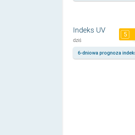
Indeks UV
5
dziś
6-dniowa prognoza indek