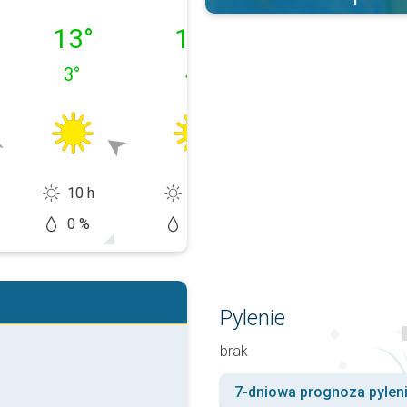
08.08
niedziela, 09.08
poniedziałek, 10.08
wtorek, 11.08
13
°
12
°
11
°
3
°
4
°
4
°
10 h
10 h
6 h
0 %
0 %
10 %
Pylenie
brak
7-dniowa prognoza pylen