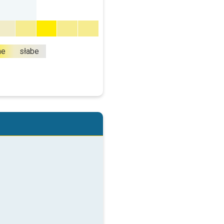
ne
słabe