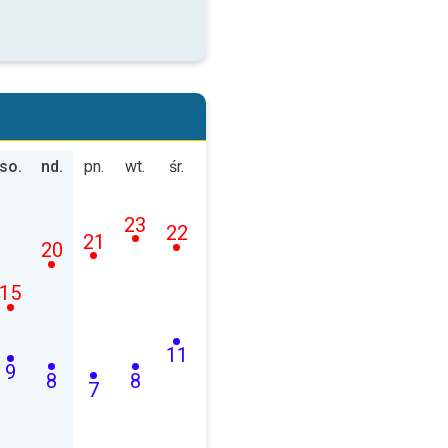
so.
nd.
pn.
wt.
śr.
23
22
21
20
15
11
9
8
8
7