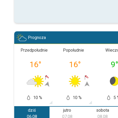
Prognoza
Przedpołudnie
Popołudnie
Wiecz
16
°
16
°
9
10 %
10 %
5 
dziś
jutro
sobota
06.08
07.08
08.08