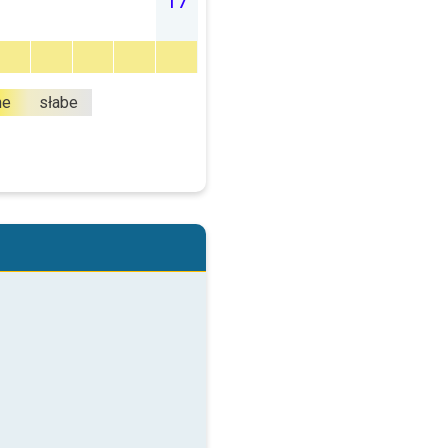
17
ne
słabe