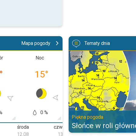
Mapa pogody
Tematy dnia
Słońce w roli głównej. Piękna po
ór
Noc
Przedpołudnie
Popołud
°
15
°
26
°
34
%
0 %
0 %
0
Piękna pogoda
Słońce w roli główn
środa
czwartek
piątek
12.08
13.08
14.08