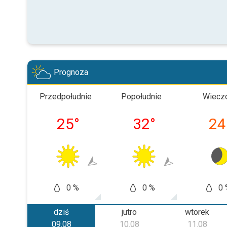
Prognoza
Przedpołudnie
Popołudnie
Wiecz
25
°
32
°
24
0 %
0 %
0 
dziś
jutro
wtorek
09.08
10.08
11.08