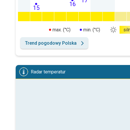
17
16
15
max. (°C)
min. (°C)
sil
Trend pogodowy Polska
Radar temperatur