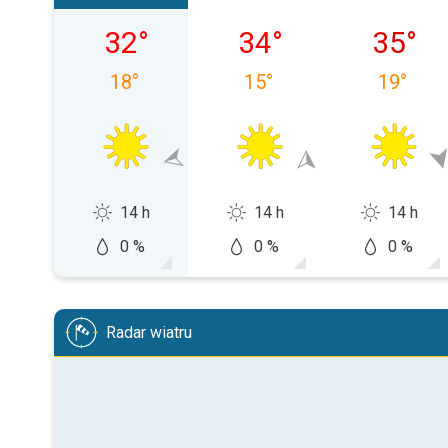
niedziela, 09.08
poniedziałek, 10.08
wtorek, 
32
°
34
°
35
°
18
°
15
°
19
°
14 h
14 h
14 h
0 %
0 %
0 %
Radar wiatru