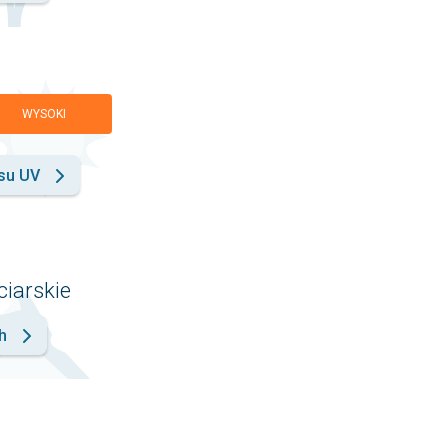
WYSOKI
su UV
ciarskie
h