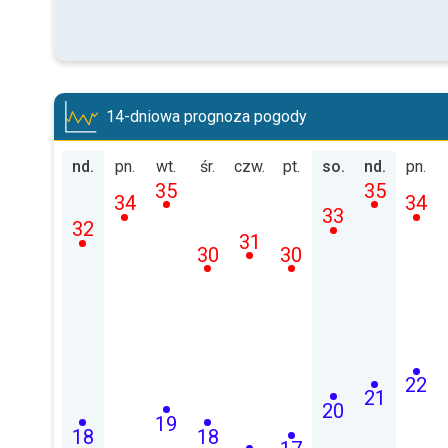
14-dniowa prognoza pogody
nd.
pn.
wt.
śr.
czw.
pt.
so.
nd.
pn.
35
35
34
34
33
32
31
30
30
22
21
20
19
18
18