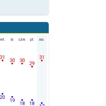
wt.
śr.
czw.
pt.
so.
31
31
30
30
29
20
19
18
18