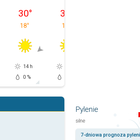
11.08
środa, 12.08
czwartek, 13.08
piątek, 14.08
30
°
31
°
30
°
18
°
16
°
17
°
14 h
14 h
14 h
0 %
0 %
20 %
Pylenie
silne
7-dniowa prognoza pylen