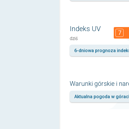
Indeks UV
7
dziś
6-dniowa prognoza indek
Warunki górskie i nar
Aktualna pogoda w górac