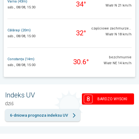
Varna (43m)
34°
Wiatr N 21 km/h
sáb., 08/08, 15:30
częściowe zachmurzenie
Călăraşi (20m)
32°
Wiatr N 18 km/h
sáb., 08/08, 15:00
bezchmurnie
Constanța (14m)
30.6°
Wiatr NE 14 km/h
sáb., 08/08, 15:00
Indeks UV
8
BARDZO WYSOKI
dziś
6-dniowa prognoza indeksu UV