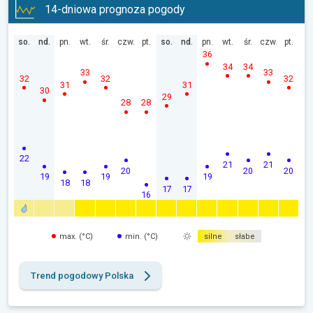
14-dniowa prognoza pogody
so.
nd.
pn.
wt.
śr.
czw.
pt.
so.
nd.
pn.
wt.
śr.
czw.
pt.
36
34
34
33
33
32
32
32
31
31
30
29
28
28
22
21
21
20
20
20
19
19
19
18
18
17
17
16
max. (°C)
min. (°C)
silne
słabe
Trend pogodowy Polska