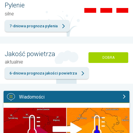
Pylenie
silne
7-dniowa prognoza pylenia
Jakość powietrza
DOBRA
aktualnie
6-dniowa prognoza jakości powietrza
Wiadomości
20 stopni różnicy z dnia na dzień. Ogromne ochłodzenie. . .