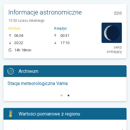
Informacje astronomiczne
dziś
15:53 czasu lokalnego
Słońce
Księżyc
06:04
00:31
20:22
17:10
sierp
14h 18min
znikający
Archiwum
Stacja meteorologiczna Varna
Wartości pomiarowe z regionu
-