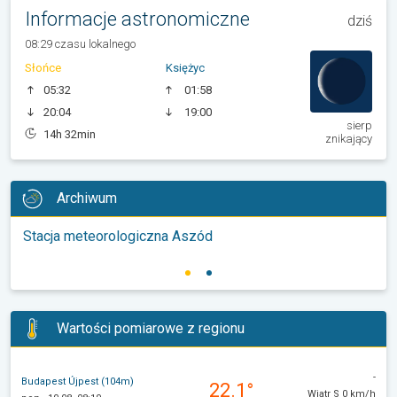
Informacje astronomiczne
dziś
08:29 czasu lokalnego
Słońce
Księżyc
05:32
01:58
20:04
19:00
sierp
14h 32min
znikający
Archiwum
Stacja meteorologiczna Aszód
Wartości pomiarowe z regionu
-
Budapest Újpest (104m)
22.1°
Wiatr S 0 km/h