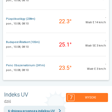
pon., 10.08, 08:10
-
Püspökszilágy (238m)
22.3°
Wiatr E 14 km/h
pon., 10.08, 08:10
-
Budapest Állatkert (105m)
25.1°
Wiatr SE 3 km/h
pon., 10.08, 08:10
-
Penc Obszervatórium (241m)
23.5°
Wiatr E 3 km/h
pon., 10.08, 08:10
Indeks UV
7
WYSOKI
dziś
6-dniowa prognoza indeksu UV