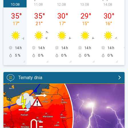
10.08
11.08
12.08
13.08
14.08
poniedziałek, 10.08
wtorek, 11.08
środa, 12.08
czwartek, 13.08
piątek, 14.0
35
°
35
°
30
°
29
°
30
°
17
°
21
°
17
°
15
°
16
°
14 h
14 h
14 h
14 h
14 h
5 %
0 %
0 %
0 %
0 %
Tematy dnia
Upał, burze i kolejne ochłodzenie. Ostrzeżenie pogodowe. . .