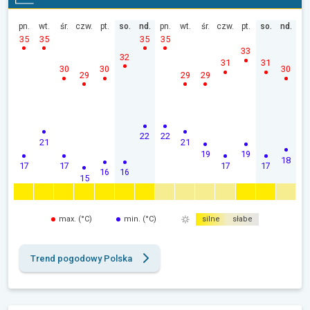
pn.
wt.
śr.
czw.
pt.
so.
nd.
pn.
wt.
śr.
czw.
pt.
so.
nd.
35
35
35
35
33
32
31
31
30
30
30
29
29
29
22
22
21
21
19
19
18
17
17
17
17
16
16
15
max. (°C)
min. (°C)
silne
słabe
Trend pogodowy Polska