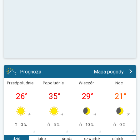
Prognoza
Mapa pogody
Przedpołudnie
Popołudnie
Wieczór
Noc
26
°
35
°
29
°
21
°
0 %
5 %
10 %
0 %
dziś
jutro
środa
czwartek
piątek
s