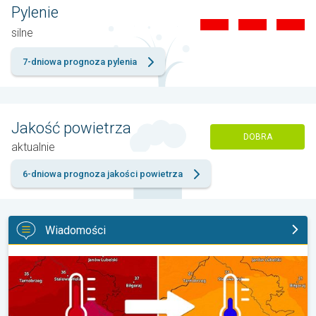
Pylenie
silne
7-dniowa prognoza pylenia
Jakość powietrza
DOBRA
aktualnie
6-dniowa prognoza jakości powietrza
Wiadomości
20 stopni różnicy z dnia na dzień. Ogromne ochłodzenie. . .