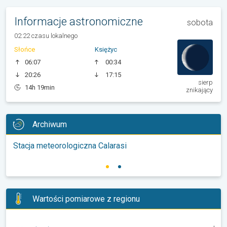
Informacje astronomiczne
sobota
02:22 czasu lokalnego
Słońce
Księżyc
06:07
00:34
20:26
17:15
sierp
14h 19min
znikający
Archiwum
Stacja meteorologiczna Calarasi
Wartości pomiarowe z regionu
-