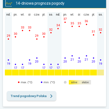
14-dniowa prognoza pogody
nd.
pn.
wt.
śr.
czw.
pt.
so.
nd.
pn.
wt.
śr.
czw.
pt.
so.
37
36
35
35
34
33
33
32
32
31
30
30
29
29
21
21
20
20
20
20
19
19
19
17
17
17
17
17
max. (°C)
min. (°C)
silne
słabe
Trend pogodowy Polska