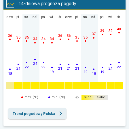
14-dniowa prognoza pogody
czw.
pt.
so.
nd.
pn.
wt.
śr.
czw.
pt.
so.
nd.
pn.
wt.
śr.
40
39
39
37
36
36
36
35
35
35
35
34
34
34
24
22
22
22
21
21
21
21
21
19
19
19
18
18
max. (°C)
min. (°C)
silne
słabe
Trend pogodowy Polska