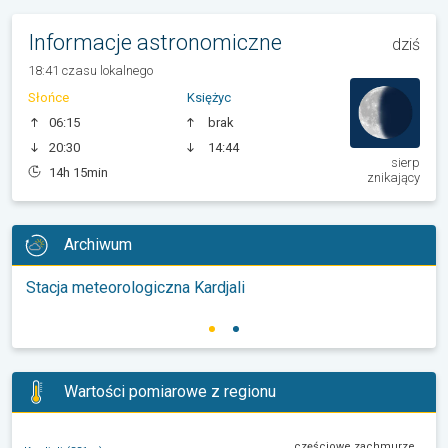
Informacje astronomiczne
dziś
18:41 czasu lokalnego
Słońce
Księżyc
06:15
brak
20:30
14:44
sierp
14h 15min
znikający
Archiwum
Stacja meteorologiczna Kardjali
Wartości pomiarowe z regionu
częściowe zachmurzenie