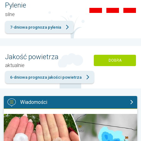
Pylenie
silne
7-dniowa prognoza pylenia
Jakość powietrza
DOBRA
aktualnie
6-dniowa prognoza jakości powietrza
Wiadomości
Ogromny grad na Mazurach. Do 7 cm średnicy. . .