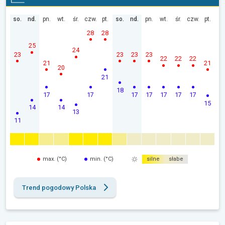
so.
nd.
pn.
wt.
śr.
czw.
pt.
so.
nd.
pn.
wt.
śr.
czw.
pt.
28
28
25
24
23
23
23
23
22
22
22
21
21
20
21
18
17
17
17
17
17
17
17
15
14
14
13
11
max. (°C)
min. (°C)
silne
słabe
Trend pogodowy Polska