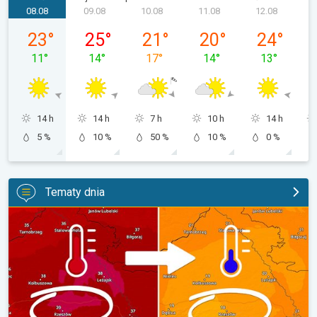
08.08
09.08
10.08
11.08
12.08
sobota, 08.08
niedziela, 09.08
poniedziałek, 10.08
wtorek, 11.08
środa, 12.08
23
°
25
°
21
°
20
°
24
°
11
°
14
°
17
°
14
°
13
°
14 h
14 h
7 h
10 h
14 h
5 %
10 %
50 %
10 %
0 %
Tematy dnia
20 stopni różnicy z dnia na dzień. Ogromne ochłodzenie. . .