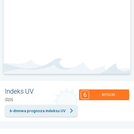
Indeks UV
6
WYSOKI
dziś
6-dniowa prognoza indeksu UV