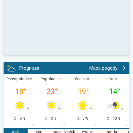
Prognoza
Mapa pogody
Przedpołudnie
Popołudnie
Wieczór
Noc
18
°
23
°
19
°
14
°
5 %
0 %
5 %
10 %
dziś
jutro
poniedziałek
wtorek
środa
cz