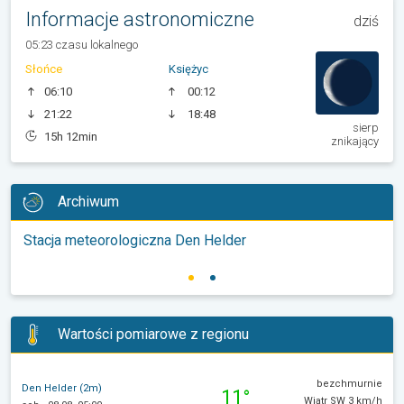
Informacje astronomiczne
dziś
05:23 czasu lokalnego
Słońce
Księżyc
06:10
00:12
21:22
18:48
sierp
15h 12min
znikający
Archiwum
Stacja meteorologiczna Den Helder
Wartości pomiarowe z regionu
bezchmurnie
Den Helder (2m)
11°
Wiatr SW 3 km/h