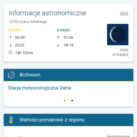
Informacje astronomiczne
dziś
12:30 czasu lokalnego
Słońce
Księżyc
06:09
01:36
20:22
18:14
sierp
14h 13min
znikający
Archiwum
Stacja meteorologiczna Varna
Wartości pomiarowe z regionu
bezchmurnie