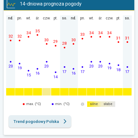
14-dniowa prognoza pogody
nd.
pn.
wt.
śr.
czw.
pt.
so.
nd.
pn.
wt.
śr.
czw.
pt.
so.
35
34
34
34
34
33
32
32
31
31
30
30
29
28
20
20
20
20
19
19
18
17
17
17
16
16
15
14
max. (°C)
min. (°C)
silne
słabe
Trend pogodowy Polska