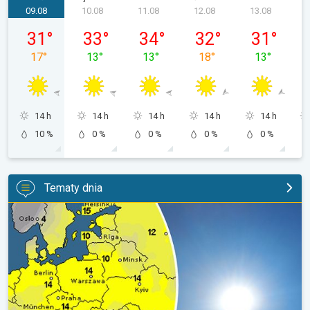
09.08
10.08
11.08
12.08
13.08
niedziela, 09.08
poniedziałek, 10.08
wtorek, 11.08
środa, 12.08
czwartek, 13
31
°
33
°
34
°
32
°
31
°
17
°
13
°
13
°
18
°
13
°
14 h
14 h
14 h
14 h
14 h
10 %
0 %
0 %
0 %
0 %
Tematy dnia
Słońce w roli głównej. Piękna pogoda. . .