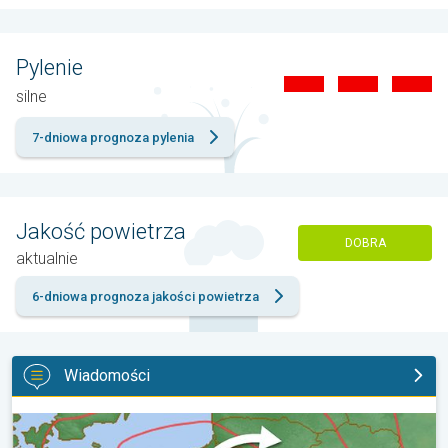
Pylenie
silne
7-dniowa prognoza pylenia
Jakość powietrza
DOBRA
aktualnie
6-dniowa prognoza jakości powietrza
Wiadomości
Epizody upałów i mniej opadów. Trend pogodowy. . .