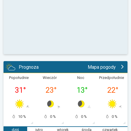
Prognoza
Mapa pogody
Popołudnie
Wieczór
Noc
Przedpołudnie
31
°
23
°
13
°
22
°
10 %
0 %
0 %
0 %
dziś
jutro
wtorek
środa
czwartek
p