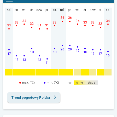
nd.
pn.
wt.
śr.
czw.
pt.
so.
nd.
pn.
wt.
śr.
czw.
pt.
so.
36
36
34
34
34
33
33
33
33
32
32
31
31
31
20
20
19
18
18
18
17
17
17
16
13
13
13
11
max. (°C)
min. (°C)
silne
słabe
Trend pogodowy Polska