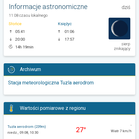
Informacje astronomiczne
dziś
11:08 czasu lokalnego
Słońce
Księżyc
05:41
01:06
20:00
17:57
sierp
14h 19min
znikający
Archiwum
Stacja meteorologiczna Tuzla aerodrom
Wartości pomiarowe z regionu
-
Tuzla aerodrom (239m)
27°
Wiatr 7 km/h
niedz., 09.08, 10:30