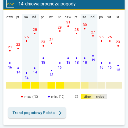
14-dniowa prognoza pogody
czw.
pt.
so.
nd.
pn.
wt.
śr.
czw.
pt.
so.
nd.
pn.
wt.
śr.
31
30
29
28
28
27
25
25
25
24
23
23
22
21
19
18
18
18
18
16
16
16
16
15
14
14
13
12
max. (°C)
min. (°C)
silne
słabe
Trend pogodowy Polska