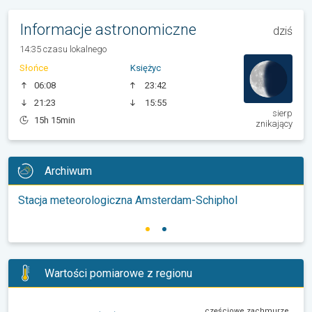
Informacje astronomiczne
dziś
14:35 czasu lokalnego
Słońce
Księżyc
06:08
23:42
21:23
15:55
sierp
15h 15min
znikający
Archiwum
Stacja meteorologiczna Amsterdam-Schiphol
Wartości pomiarowe z regionu
częściowe zachmurzenie