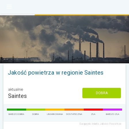
Jakość powietrza w regionie Saintes
aktualnie
DOBRA
Saintes
BARDZO DOBRA
DOBRA
UMIARKOWANA
DOSTATECZNA
ZŁA
BARDZO ZŁA
Europejski Indeks Jakości Powietrza