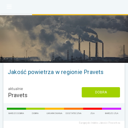
Jakość powietrza w regionie Pravets
aktualnie
DOBRA
Pravets
BARDZO DOBRA
DOBRA
UMIARKOWANA
DOSTATECZNA
ZŁA
BARDZO ZŁA
Europejski Indeks Jakości Powietrza