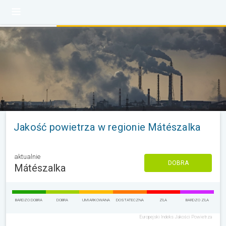
Jakość powietrza w regionie Mátészalka
aktualnie
DOBRA
Mátészalka
BARDZO DOBRA
DOBRA
UMIARKOWANA
DOSTATECZNA
ZŁA
BARDZO ZŁA
Europejski Indeks Jakości Powietrza