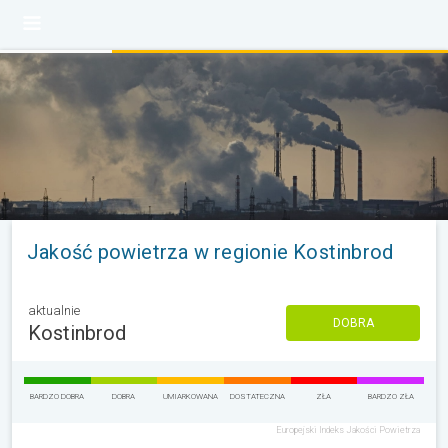
Jakość powietrza w regionie Kostinbrod
aktualnie
DOBRA
Kostinbrod
BARDZO DOBRA
DOBRA
UMIARKOWANA
DOSTATECZNA
ZŁA
BARDZO ZŁA
Europejski Indeks Jakości Powietrza