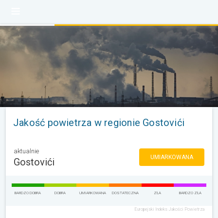
Jakość powietrza w regionie Gostovići
aktualnie
UMIARKOWANA
Gostovići
BARDZO DOBRA
DOBRA
UMIARKOWANA
DOSTATECZNA
ZŁA
BARDZO ZŁA
Europejski Indeks Jakości Powietrza