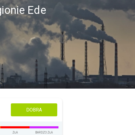
ionie Ede
DOBRA
ZŁA
BARDZO ZŁA