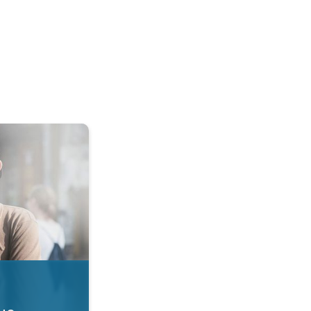
 dla płuc. Jakość powietrza. . .