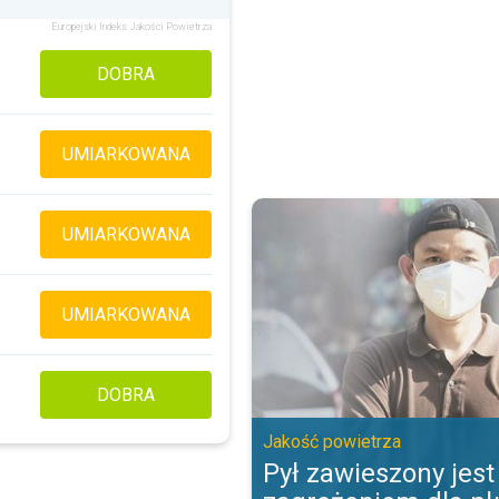
Europejski Indeks Jakości Powietrza
DOBRA
UMIARKOWANA
Pył zawieszony jest zagrożeniem
UMIARKOWANA
UMIARKOWANA
DOBRA
Jakość powietrza
Pył zawieszony jest