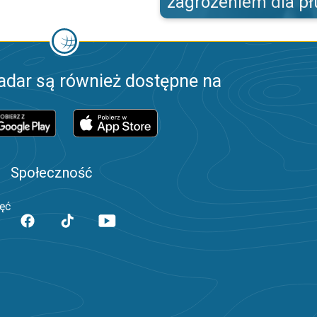
zagrożeniem dla pł
adar są również dostępne na
Społeczność
jęć