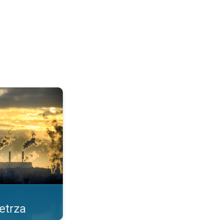
cja Pogoda & Radar. . .
etrza