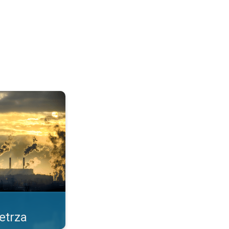
cja Pogoda & Radar. . .
etrza