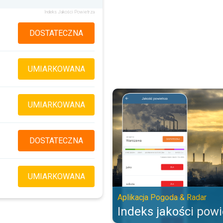
Indeks Jakości Powietrza
DOSTATECZNA
UMIARKOWANA
Indeks jakości powietrza. Aplika
UMIARKOWANA
DOSTATECZNA
UMIARKOWANA
Aplikacja Pogoda & Radar
Indeks jakości powi