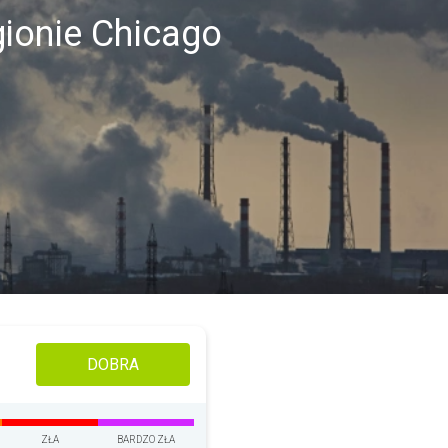
ionie Chicago
DOBRA
ZŁA
BARDZO ZŁA