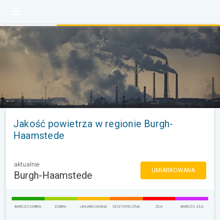
Jakość powietrza w regionie Burgh-
Haamstede
aktualnie
UMIARKOWANA
Burgh-Haamstede
BARDZO DOBRA
DOBRA
UMIARKOWANA
DOSTATECZNA
ZŁA
BARDZO ZŁA