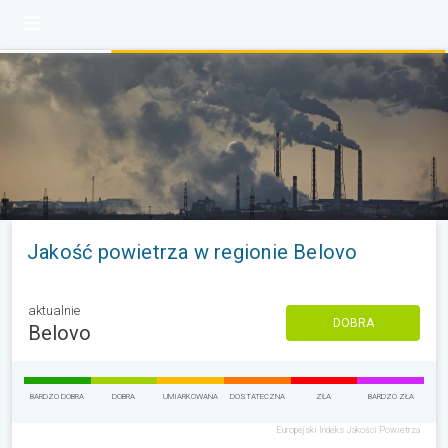
Jakość powietrza w regionie Belovo
aktualnie
DOBRA
Belovo
BARDZO DOBRA
DOBRA
UMIARKOWANA
DOSTATECZNA
ZŁA
BARDZO ZŁA
Europejski Indeks Jakości Powietrza